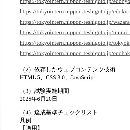
https://tokyointern.nippon-teshigoto.jp/edoh
https://tokyointern.nippon-teshigoto.jp/edoki
https://tokyointern.nippon-teshigoto.jp/wazar
https://tokyointern.nippon-teshigoto.jp/mura
https://tokyointern.nippon-teshigoto.jp/toky
https://tokyointern.nippon-teshigoto.jp/edoha
（2）依存したウェブコンテンツ技術
HTML 5、CSS 3.0、JavaScript
（3）試験実施期間
2025年6月20日
（4）達成基準チェックリスト
凡例
【適用】